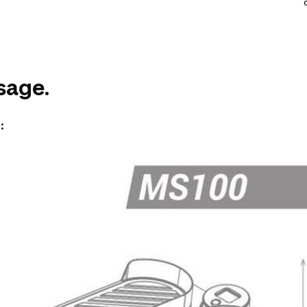
usage.
: