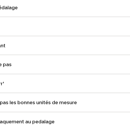
pédalage
ant
e pas
r'
 pas les bonnes unités de mesure
claquement au pedalage