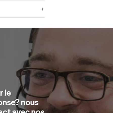
 le
ponse? nous
act avec nos