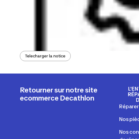
Telecharger la notice
L'E
Retourner sur notre site
RÉP
ecommerce Decathlon
Réparer
Nos piè
Nos cons