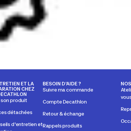
NTRETIEN ET LA
BESOIN D'AIDE ?
NOS
ARATION CHEZ
Suivre ma commande
Atel
DECATHLON
vou
 son produit
Compte Decathlon
Repr
ces détachées
Retour & échange
Occ
eils d'entretien et
Rappels produits