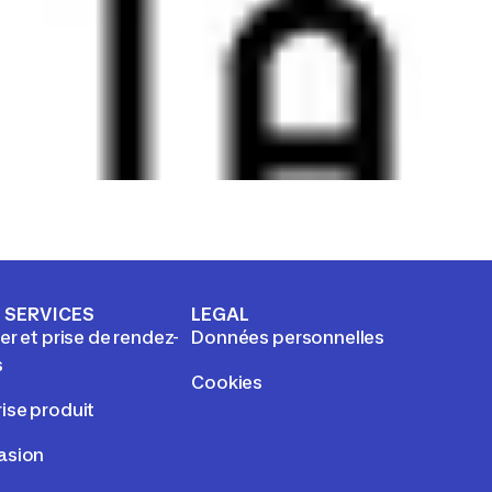
 SERVICES
LEGAL
ier et prise de rendez-
Données personnelles
s
Cookies
ise produit
asion