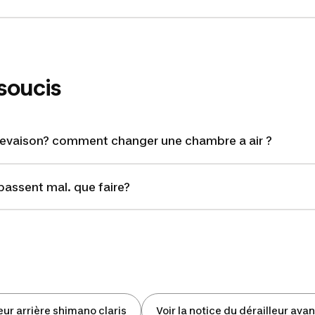
 soucis
crevaison? comment changer une chambre a air ?
 passent mal. que faire?
leur arrière shimano claris
Voir la notice du dérailleur ava