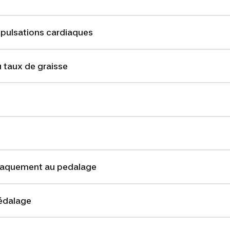
s pulsations cardiaques
 taux de graisse
claquement au pedalage
pédalage