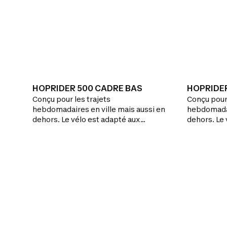
HOPRIDER 500 CADRE BAS
HOPRIDE
Conçu pour les trajets
Conçu pour 
hebdomadaires en ville mais aussi en
hebdomadai
dehors. Le vélo est adapté aux
dehors. Le 
déplacements de plus de 10 km.Le
déplacemen
vélo tout équipé, polyvalent (24
vélo robust
vitesses) pour affronter les montées.
ville régul
Tout confort avec son cadre
Ses 21 vite
aluminium qui allège le vélo et une
dénivelés.
fourche à suspension pour éviter les
à-coups.