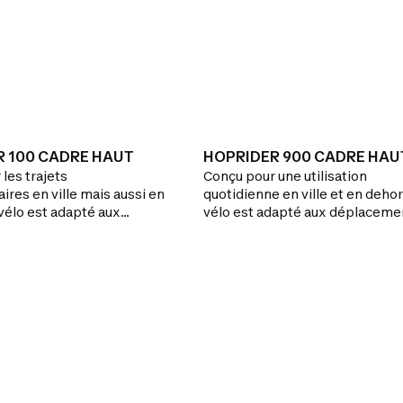
R 100 CADRE HAUT
HOPRIDER 900 CADRE HAU
les trajets
Conçu pour une utilisation
res en ville mais aussi en
quotidienne en ville et en dehor
vélo est adapté aux
vélo est adapté aux déplaceme
ts de plus de 10 km.Un
plus de 10 km.Le vélo ville tout 
e idéal pour les trajets en
polyvalent (27 vitesses) pour
iers mais aussi les balades.
affronter les montées. Le cadre
sses s'adaptent à tous les
aluminium allège le vélo, la fou
la tige de selle à suspension
apportent un vrai confort
d'utilisation.