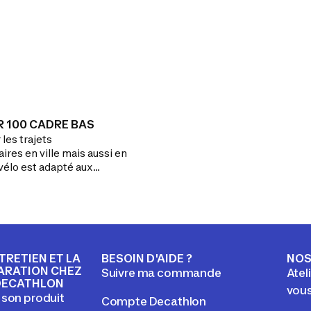
 100 CADRE BAS
les trajets
res en ville mais aussi en
vélo est adapté aux
ts de plus de 10 km.Un
e idéal pour les trajets en
iers mais aussi les balades.
sses s'adaptent à tous les
NTRETIEN ET LA
BESOIN D'AIDE ?
NOS
ARATION CHEZ
Suivre ma commande
Atel
DECATHLON
vou
 son produit
Compte Decathlon