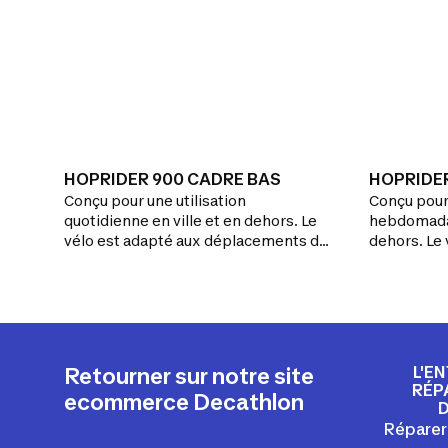
HOPRIDER 900 CADRE BAS
HOPRIDER
Conçu pour une utilisation
Conçu pour 
quotidienne en ville et en dehors. Le
hebdomadai
vélo est adapté aux déplacements de
dehors. Le 
plus de 10 km.Le vélo ville tout équipé,
déplacemen
polyvalent (27 vitesses) pour
vélo robust
affronter les montées. Le cadre
ville régul
aluminium allège le vélo, la fourche et
Ses 21 vite
la tige de selle à suspension
dénivelés.
apportent un vrai confort
L'E
Retourner sur notre site
d'utilisation.
RÉP
ecommerce Decathlon
Réparer