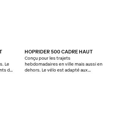
T
HOPRIDER 500 CADRE HAUT
Conçu pour les trajets
s. Le
hebdomadaires en ville mais aussi en
nts de
dehors. Le vélo est adapté aux
équipé,
déplacements de plus de 10 km.Le
vélo tout équipé, polyvalent (24
vitesses) pour affronter les montées.
rche et
Tout confort avec son cadre
aluminium qui allège le vélo et une
fourche à suspension pour éviter les
à-coups.